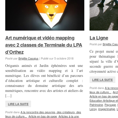
Art numérique et vidéo mapping
La Ligne
avec 2 classes de Terminale du LPA
Posté par
Brigitte Cas
d’Orthez
Ce projet mené e
pour thématique 
Posté par
Brigitte Casajus
|
Publié sur
5 octobre 2018
séparé la ville d
Origamis animés et Jardin éphémères sont une
seconde guerre mo
sensibilisation au vidéo mapping et à l’art
citoyenneté active
numérique. Les élèves ont bénéficié d’un parcours
LIRE LA SUITE
d’éducation artistique et culturelle complet :
connaissance du domaine artistique des arts
Posté dans
A la renco
numériques, rencontre avec des artistes et ateliers de
lieux de culture...
,
Arch
[…]
Article en bas de page
Education Artistique et
LIRE LA SUITE
Patrimoine
,
Paysage
,
Leroy
,
image/imatge
,
Posté dans
A la rencontre des oeuvres, des créateurs, des
lieux de culture...
,
Article en bas de page
,
Articles à la une
,