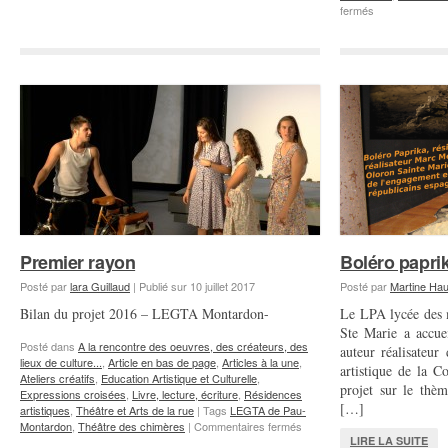
sur
fermés
HAPPYLAB
Premier rayon
Boléro papri
Posté par
lara Guillaud
|
Publié sur
10 juillet 2017
Posté par
Martine Hau
Bilan du projet 2016 – LEGTA Montardon-
Le LPA lycée des 
Ste Marie a accue
Posté dans
A la rencontre des oeuvres, des créateurs, des
auteur réalisateur
lieux de culture...
,
Article en bas de page
,
Articles à la une
,
artistique de la 
Ateliers créatifs
,
Education Artistique et Culturelle
,
projet sur le thè
Expressions croisées
,
Livre, lecture, écriture
,
Résidences
[…]
artistiques
,
Théâtre et Arts de la rue
|
Tags
LEGTA de Pau-
sur
Montardon
,
Théâtre des chimères
|
Commentaires fermés
Premier
LIRE LA SUITE