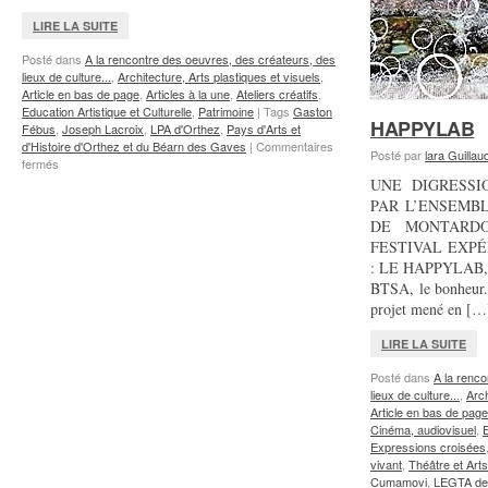
LIRE LA SUITE
Posté dans
A la rencontre des oeuvres, des créateurs, des
lieux de culture...
,
Architecture, Arts plastiques et visuels
,
Article en bas de page
,
Articles à la une
,
Ateliers créatifs
,
Education Artistique et Culturelle
,
Patrimoine
|
Tags
Gaston
HAPPYLAB
Fébus
,
Joseph Lacroix
,
LPA d'Orthez
,
Pays d'Arts et
d'Histoire d'Orthez et du Béarn des Gaves
|
Commentaires
Posté par
lara Guillau
sur
fermés
Gaston
UNE DIGRESSI
is
PAR L’ENSEMB
back
DE MONTARD
à
FESTIVAL EXPÉ
Orthez
: LE HAPPYLAB, cl
BTSA, le bonheur.
projet mené en [
LIRE LA SUITE
Posté dans
A la renco
lieux de culture...
,
Arch
Article en bas de page
Cinéma, audiovisuel
,
E
Expressions croisées
vivant
,
Théâtre et Arts
Cumamovi
,
LEGTA de