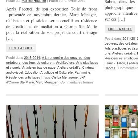
Posté par
Martine Hauthier
|
Publié sur
2 février 2015
Sabres dans les
photographiques,
Après l’accueil de son exposition Toile de front
approche attentive
présentée en novembre dernier, Marc Ménager,
sur ces […]
réalisateur et plasticien sera accueilli en résidence
de création et de médiation à Oloron Ste Marie
LIRE LA SUITE
pour la réalisation de son projet de court métrage
[…]
Posté dans
2011-201
oeuvres, des créateurs
LIRE LA SUITE
Arts plastiques et visu
une
,
Ateliers créatifs
,
Posté dans
2013-2014
,
A la rencontre des oeuvres, des
Résidences artistique
créateurs, des lieux de culture...
,
Architecture, Arts plastiques
Franck Tallon
,
Frédér
et visuels
,
Article en bas de page
,
Ateliers créatifs
,
Cinéma,
Sabres
|
Commentaire
audiovisuel
,
Education Artistique et Culturelle
,
Patrimoine
,
Résidences artistiques
|
Tags
Cie La Ménagerie
,
LPA
sur
d'Oloron Ste Marie
,
Marc Ménager
|
Commentaires fermés
Boléro…
Paprika
?,
résidence
de
Marc
Ménager,
réalisateur
et
plasticien
à