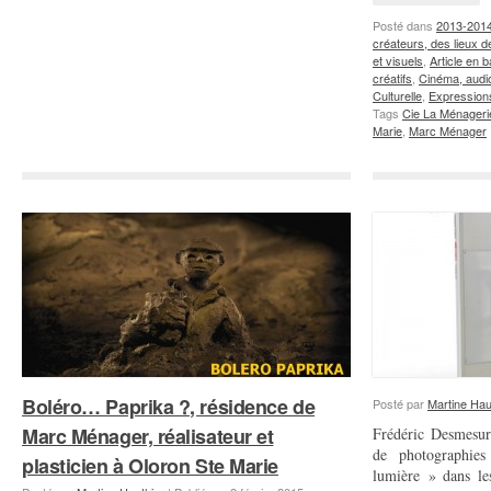
rayon
Posté dans
2013-201
créateurs, des lieux de
et visuels
,
Article en 
créatifs
,
Cinéma, audi
Culturelle
,
Expression
Tags
Cie La Ménageri
Marie
,
Marc Ménager
Boléro… Paprika ?, résidence de
Posté par
Martine Hau
Marc Ménager, réalisateur et
Frédéric Desmesur
de photographie
plasticien à Oloron Ste Marie
lumière » dans le