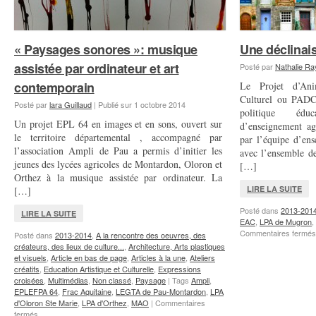
Oloron
Ste
Marie
« Paysages sonores »: musique
Une déclinai
assistée par ordinateur et art
Posté par
Nathalie R
contemporain
Le Projet d’Ani
Culturel ou PADC 
Posté par
lara Guillaud
|
Publié sur
1 octobre 2014
politique édu
Un projet EPL 64 en images et en sons, ouvert sur
d’enseignement agr
le territoire départemental , accompagné par
par l’équipe d’en
l’association Ampli de Pau a permis d’initier les
avec l’ensemble d
jeunes des lycées agricoles de Montardon, Oloron et
[…]
Orthez à la musique assistée par ordinateur. La
LIRE LA SUITE
[…]
Posté dans
2013-201
LIRE LA SUITE
EAC
,
LPA de Mugron
,
Commentaires fermés
Posté dans
2013-2014
,
A la rencontre des oeuvres, des
créateurs, des lieux de culture...
,
Architecture, Arts plastiques
et visuels
,
Article en bas de page
,
Articles à la une
,
Ateliers
créatifs
,
Education Artistique et Culturelle
,
Expressions
croisées
,
Multimédias
,
Non classé
,
Paysage
|
Tags
Ampli
,
EPLEFPA 64
,
Frac Aquitaine
,
LEGTA de Pau-Montardon
,
LPA
d'Oloron Ste Marie
,
LPA d'Orthez
,
MAO
|
Commentaires
sur
fermés