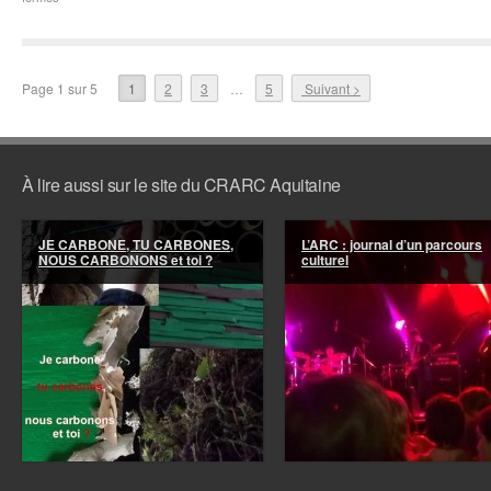
« Paysages
sonores »:
musique
assistée
par
Page 1 sur 5
1
2
3
…
5
Suivant >
ordinateur
et
art
contemporain
À lire aussi sur le site du CRARC Aquitaine
JE CARBONE, TU CARBONES,
L’ARC : journal d’un parcours
NOUS CARBONONS et toi ?
culturel