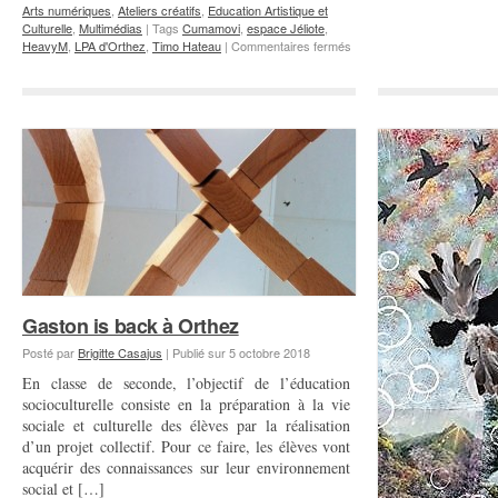
Arts numériques
,
Ateliers créatifs
,
Education Artistique et
Culturelle
,
Multimédias
|
Tags
Cumamovi
,
espace Jéliote
,
sur
HeavyM
,
LPA d'Orthez
,
Timo Hateau
|
Commentaires fermés
Art
numérique
et
vidéo
mapping
avec
2
classes
de
Terminale
du
LPA
d’Orthez
Gaston is back à Orthez
Posté par
Brigitte Casajus
|
Publié sur
5 octobre 2018
En classe de seconde, l’objectif de l’éducation
socioculturelle consiste en la préparation à la vie
sociale et culturelle des élèves par la réalisation
d’un projet collectif. Pour ce faire, les élèves vont
acquérir des connaissances sur leur environnement
social et […]