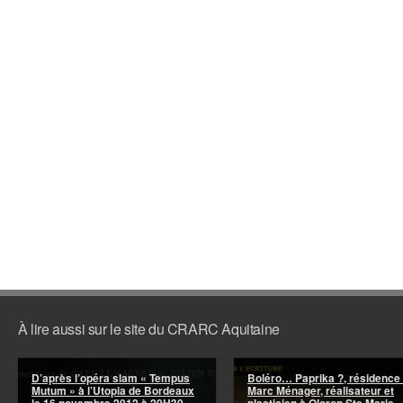
À lire aussi sur le site du CRARC Aquitaine
D’après l’opéra slam « Tempus
Boléro… Paprika ?, résidence
Mutum » à l’Utopia de Bordeaux
Marc Ménager, réalisateur et
le 16 novembre 2012 à 20H30
plasticien à Oloron Ste Marie