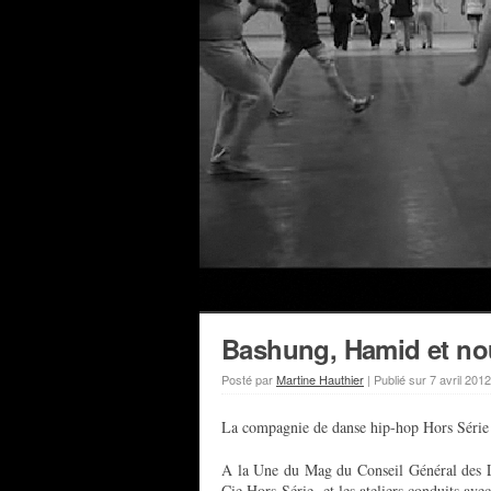
Bashung, Hamid et n
Posté par
Martine Hauthier
|
Publié sur
7 avril 2012
La compagnie de danse hip-hop Hors Série 
A la Une du Mag du Conseil Général des L
Cie Hors-Série et les ateliers conduits avec