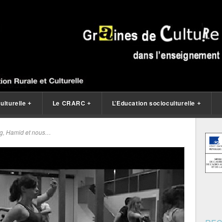
ulturelle
Le CRARC
L’Education socioculturelle
+
+
+
g, Hamid et nous…