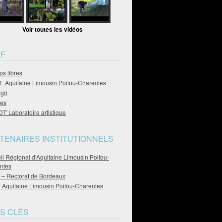
Voir toutes les vidéos
F
s libres
 Aquitaine Limousin Poitou-Charentes
gri
es
' Laboratoire artistique
TENAIRES INSTITUTIONNELS
l Régional d'Aquitaine Limousin Poitou-
ntes
– Rectorat de Bordeaux
Aquitaine Limousin Poitou-Charentes
S CLÉS