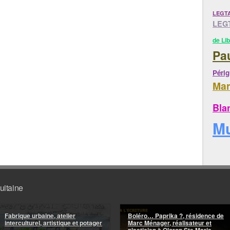
LEGTA
LEGT
de Li
Pa
Péri
Mar
Bla
M
uitaine
Fabrique urbaine, atelier
Boléro… Paprika ?, résidence de
interculturel, artistique et potager
Marc Ménager, réalisateur et
plasticien à Oloron Ste Marie