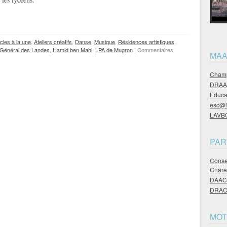
icles à la une
,
Ateliers créatifs
,
Danse
,
Musique
,
Résidences artistiques
,
 Général des Landes
,
Hamid ben Mahi
,
LPA de Mugron
|
Commentaires
MAA
Champ
DRAAF
Educa
esc@l
LAVBOT
PAR
Consei
Chare
DAAC 
DRAC 
MOT