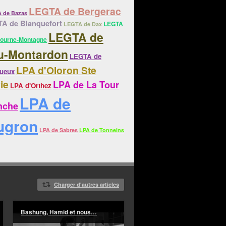
LEGTA de Bergerac
 de Bazas
A de Blanquefort
LEGTA
LEGTA de Dax
LEGTA de
bourne-Montagne
u-Montardon
LEGTA de
LPA d'Oloron Ste
gueux
ie
LPA de La Tour
LPA d'Orthez
LPA de
nche
ugron
LPA de Sabres
LPA de Tonneins
Charger d'autres articles
Bashung, Hamid et nous…