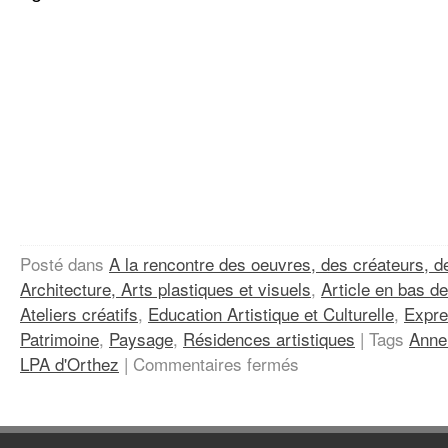
Posté dans
A la rencontre des oeuvres, des créateurs, des
Architecture, Arts plastiques et visuels
,
Article en bas d
Ateliers créatifs
,
Education Artistique et Culturelle
,
Expre
Patrimoine
,
Paysage
,
Résidences artistiques
|
Tags
Anne
sur
LPA d'Orthez
|
Commentaires fermés
La
Ligne