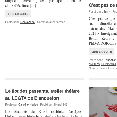
utopisent, écrivent, jouent, participent à tous les
C’est pas ce 
choix d’écriture […]
Posté par
thierry
|
Pub
LIRE LA SUITE
C’est pas ce que 
sur
Posté dans
Non classé
|
Commentaires fermés
socio-culturelle 
INVASION
autour des Fake 
2021 > Enseignant 
Benoit Zebra /
PÉDAGOGIQUES
LIRE LA SUITE
Posté dans
Education 
croisées
,
Multimédias
Commentaires fermés
Le flot des passants, atelier théâtre
au LEGTA de Blanquefort
Posté par
Caroline Nadau
|
Publié sur
10 mai 2021
Les étudiants de BTS1 anabiotec (analyses
biologiques et biotechnologies) du lycée agricole de