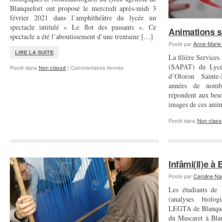
Blanquefort ont proposé le mercredi après-midi 3
février 2021 dans l’amphithéâtre du lycée un
spectacle intitulé « Le flot des passants ». Ce
Animations su
spectacle a été l’aboutissement d’une trentaine […]
Posté par
Anne-Marie
LIRE LA SUITE
La filière Services
(SAPAT) du Lycé
sur
Posté dans
Non classé
|
Commentaires fermés
Le
d’Oloron Sainte
flot
années de nombr
des
répondent aux beso
passants,
images de ces an
atelier
théâtre
Posté dans
Non class
au
LEGTA
de
Blanquefort
Infâmi(ll)e à
Posté par
Caroline N
Les étudiants de
(analyses biolog
LEGTA de Blanquefo
du Mascaret à Blan