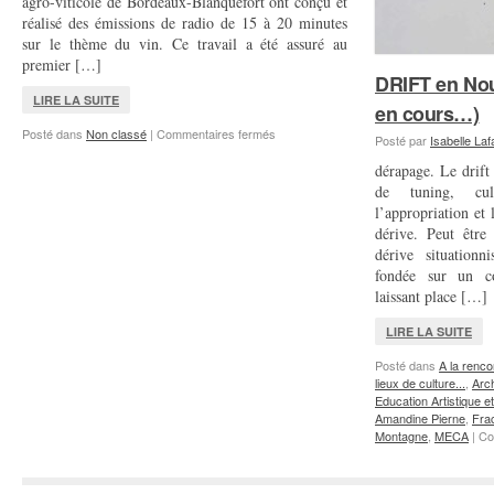
agro-viticole de Bordeaux-Blanquefort ont conçu et
réalisé des émissions de radio de 15 à 20 minutes
sur le thème du vin. Ce travail a été assuré au
premier […]
DRIFT en Nouv
LIRE LA SUITE
en cours…)
sur
Posté dans
Non classé
|
Commentaires fermés
Posté par
Isabelle La
Le
quart
dérapage. Le drift 
d’heure
de tuning, cul
des
l’appropriation et
BTS
dérive. Peut êtr
VO
dérive situationn
fondée sur un co
laissant place […]
LIRE LA SUITE
Posté dans
A la renco
lieux de culture...
,
Arch
Education Artistique et
Amandine Pierne
,
Frac
Montagne
,
MECA
|
Co