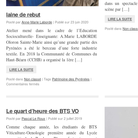
dans un spectacle
scène par […]
laine de rebut
LIRE LA SUITE
Posté par
Anne-Marie Laborde
|
Publié sur
23 juin 2020
Posté dans
Non class
Atelier mené dans le cadre de l’Education
Socioculturelle- Enseignante: A.Marie LABORDE
Oloron Sainte-Marie ainsi qu’une grande partie des
Pyrénées a été le berceau d’une forte industrie
textile. En 2018 la Communauté de Communes du
Haut-Béarn (CCHB) a organisé la 1ère […]
LIRE LA SUITE
Posté dans
Non classé
|
Tags
Patrimoine des Pyrénées
|
sur
Commentaires fermés
laine
de
rebut
Le quart d’heure des BTS VO
Posté par
Pascal Le Roux
|
Publié sur
2 juillet 2019
Comme chaque année, les étudiants de BTS
Viticulture-Oenologie première année du Lycée