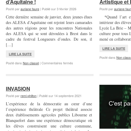
d’Aquitaine !
Artistique e
Posté par
auriane faure
|
Publié sur
3 février 2026
Posté par
auriane fau
Cette dernière semaine de janvier, deux jeunes élues
*Quand l’art et 
des ALESA d’Aquitaine ont rejoint leurs camarades
intérieur des élè
des autres régions pour les rencontres Nationales
Lycée La Brie – Mo
des ALESA qui se sont déroulées à Brest dans le
culture pour tous 
cadre du festival Longueurs d’ondes. De son, il
mené en collabora
[…]
LIRE LA SUITE
LIRE LA SUITE
Posté dans
Non class
sur
Posté dans
Non classé
|
Commentaires fermés
Ça
bouge
dans
les
ALESA
INVASION
d’Aquitaine
!
Posté par
remi philton
|
Publié sur
14 septembre 2021
L’expérience de la démocratie au cœur d’une
l’expérience théâtrale Ce projet théâtral associe
deux établissements agricoles publics Libourne et
Blanquefort dans une expérience démocratique où
les élèves construisent une culture commune,