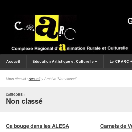
Accueil
Education Artistique et Culturelle
Le CRARC
+
Vous êtes ici :
Accueil
> Archive 'Non classé'
CATÉGORIE :
Non classé
Ça bouge dans les ALESA
Carnets de V