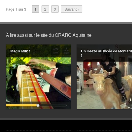
Page 1 sur 3
1
2
3
Suivant >
À lire aussi sur le site du CRARC Aquitaine
Magik Milk !
Un freeze au lycée de Montar
!