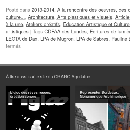
Posté dans
2013-2014
,
A la rencontre des oeuvres, des c
culture...
,
Architecture, Arts plastiques et visuels
,
Articl
à la une
,
Ateliers créatifs
,
Education Artistique et Culture
artistiques
|
Tags
CDFAA des Landes
,
Ecritures de lumiè
LEGTA de Dax
,
LPA de Mugron
,
LPA de Sabres
,
Pauline 
sur
fermés
Dans
les
bois
–
Film
de
À lire aussi sur le site du CRARC Aquitaine
Pauline
BASTARD
L’igloo des rêves rouges,
Représenter Bordeaux,
création sonore
Monumérique-Archimérique