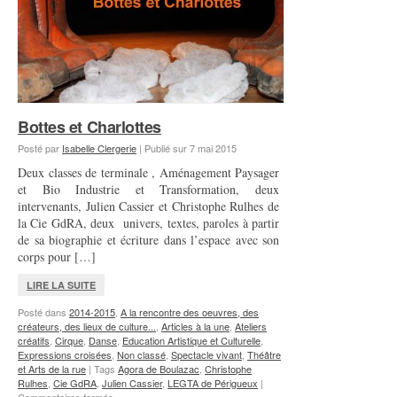
Bottes et Charlottes
Posté par
Isabelle Clergerie
|
Publié sur
7 mai 2015
Deux classes de terminale , Aménagement Paysager
et Bio Industrie et Transformation, deux
intervenants, Julien Cassier et Christophe Rulhes de
la Cie GdRA, deux univers, textes, paroles à partir
de sa biographie et écriture dans l’espace avec son
corps pour […]
LIRE LA SUITE
Posté dans
2014-2015
,
A la rencontre des oeuvres, des
créateurs, des lieux de culture...
,
Articles à la une
,
Ateliers
créatifs
,
Cirque
,
Danse
,
Education Artistique et Culturelle
,
Expressions croisées
,
Non classé
,
Spectacle vivant
,
Théâtre
et Arts de la rue
|
Tags
Agora de Boulazac
,
Christophe
Rulhes
,
Cie GdRA
,
Julien Cassier
,
LEGTA de Périgueux
|
sur