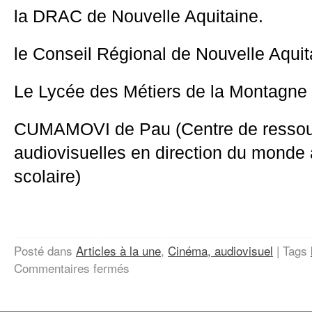
la DRAC de Nouvelle Aquitaine.
le Conseil Régional de Nouvelle Aquit
Le Lycée des Métiers de la Montagne 
CUMAMOVI
de Pau
(C
entre de resso
audiovisuelles en direction du monde a
scolaire
)
Posté dans
Articles à la une
,
Cinéma, audiovisuel
|
Tags
sur
Commentaires fermés
La
face
cachée
de