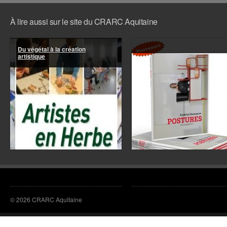
la
Médiathèque
À lire aussi sur le site du CRARC Aquitaine
LE
FILM
Du végétal à la création
artistique
© 2026 CRARC Aquitaine