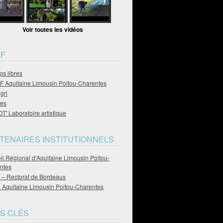
Voir toutes les vidéos
F
s libres
 Aquitaine Limousin Poitou-Charentes
gri
es
' Laboratoire artistique
TENAIRES INSTITUTIONNELS
l Régional d'Aquitaine Limousin Poitou-
ntes
– Rectorat de Bordeaux
Aquitaine Limousin Poitou-Charentes
S CLÉS