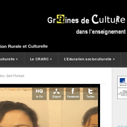
ulturelle
Le CRARC
L’Education socioculturelle
+
+
+
n: Self Portrait