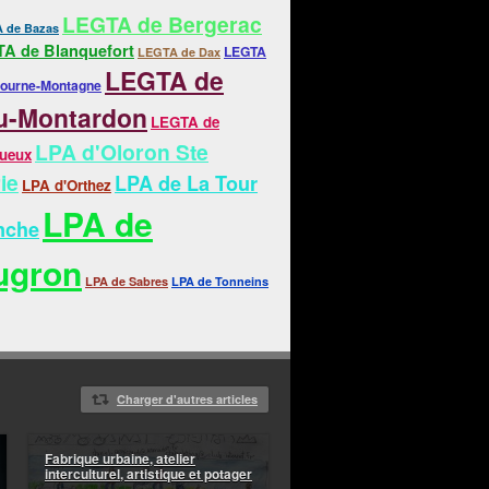
LEGTA de Bergerac
 de Bazas
A de Blanquefort
LEGTA
LEGTA de Dax
LEGTA de
bourne-Montagne
u-Montardon
LEGTA de
LPA d'Oloron Ste
gueux
ie
LPA de La Tour
LPA d'Orthez
LPA de
nche
ugron
LPA de Sabres
LPA de Tonneins
Charger d'autres articles
Fabrique urbaine, atelier
interculturel, artistique et potager