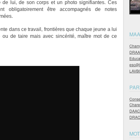
 de lui, de son corps et un photo signifiantes. Ces
ient obligatoirement être accompagnés de notes
ilmées.
nte dans ce travail, frontières que chaque jeune a lui
MAA
e ou de taire mais avec sincérité, maître mot de ce
Champ
DRAAF
Educa
esc@l
LAVBOT
PAR
Consei
Chare
DAAC 
DRAC 
MOT