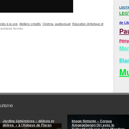
LEGTA
LEGT
de Li
icles à la une
,
Ateliers créatifs
,
Cinéma, audiovisuel
,
Education Artistique et
sur
entaires fermés
Pa
Montardon:
Self
Péri
Portrait
Mar
Bla
M
uitaine
Jardins éphémères « délices et
Image flottante – Corpus
délires » à l’Abbaye de Flaran
Amgegebenen Ort avec le
Collectif aaO et la Gare Mondiale