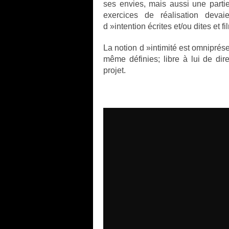
ses envies, mais aussi une partie
exercices de réalisation deva
d »intention écrites et/ou dites et f
La notion d »intimité est omniprése
même définies; libre à lui de dir
projet.