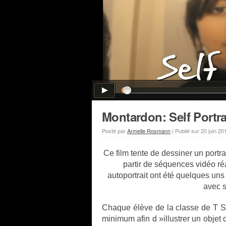
Montardon: Self Portra
Posté par
Armelle Rosmann
|
Publié sur
20 juin 20
Ce film tente de dessiner un portra
partir de séquences vidéo
ré
autoportrait ont été quelques un
avec s
Chaque élève de la classe de T 
minimum afin d »illustrer un objet 