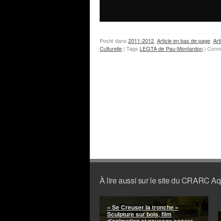
Posté dans
2011-2012
,
Article en bas de page
,
Art
Culturelle
|
Tags
LEGTA de Pau-Montardon
|
Comm
À lire aussi sur le site du CRARC Aq
« Se Creuser la tronche »
Sculpture sur bois, film
d’animation et paysage sonore