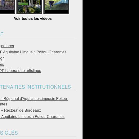
Voir toutes les vidéos
F
s libres
 Aquitaine Limousin Poitou-Charentes
gri
es
' Laboratoire artistique
TENAIRES INSTITUTIONNELS
l Régional d'Aquitaine Limousin Poitou-
ntes
– Rectorat de Bordeaux
Aquitaine Limousin Poitou-Charentes
S CLÉS