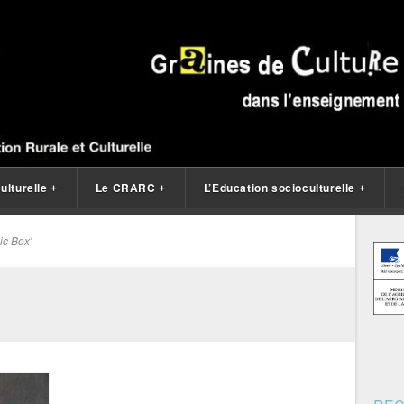
ulturelle
Le CRARC
L’Education socioculturelle
+
+
+
ic Box'