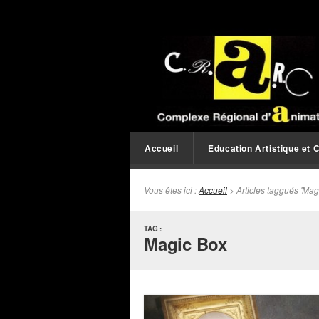
Accueil
Education Artistique et C
Vous êtes ici :
Accueil
> Articles taggués 'Mag
TAG :
Magic Box