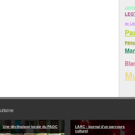
LEGTA
LEGT
de Li
Pa
Péri
Mar
Bla
M
uitaine
Une déclinaison locale du PADC
L’ARC : journal d’un parcours
culturel