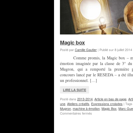
Magic box
Posté par
Camille Gautier
|
Publié sur
8 juillet 2014
Comme promis, la Magic box – ma
émotion imaginée par la classe de 3° d
Mugron, qui a remporté la première 
concours lancé par le RESEDA – a été illu
un professionnel. […]
LIRE LA SUITE
Posté dans
2013-2014
,
Article en bas de page
,
Art
une
,
Ateliers créatifs
,
Expressions croisées
|
Tag
Mugron
,
machine à émotion
,
Magic Box
,
Marc Gue
sur
Commentaires fermés
Magic
box