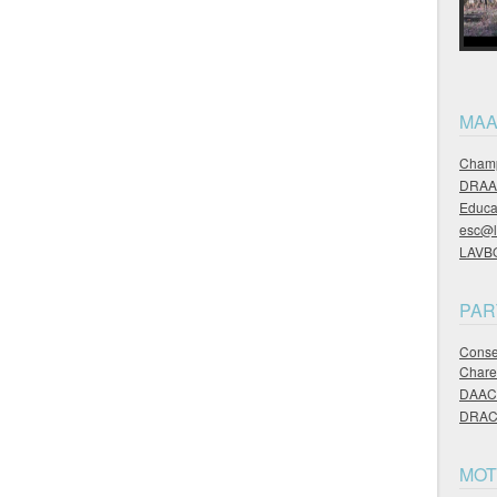
MAA
Champ
DRAAF
Educa
esc@l
LAVBOT
PAR
Consei
Chare
DAAC 
DRAC 
MOT