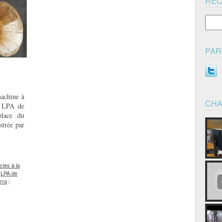
RE
PAR
chine à
CHA
u LPA de
place du
strée par
icles à la
s
LPA de
rra
|