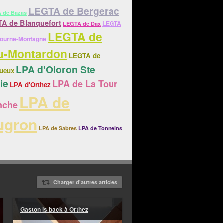
LEGTA de Bergerac
 de Bazas
A de Blanquefort
LEGTA
LEGTA de Dax
LEGTA de
bourne-Montagne
u-Montardon
LEGTA de
LPA d'Oloron Ste
gueux
ie
LPA de La Tour
LPA d'Orthez
LPA de
nche
ugron
LPA de Sabres
LPA de Tonneins
Charger d'autres articles
Gaston is back à Orthez